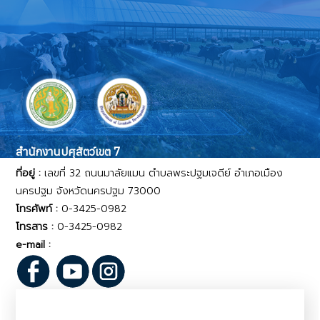
สำนักงานปศุสัตว์เขต 7
ที่อยู่ :
เลขที่ 32 ถนนมาลัยแมน ตำบลพระปฐมเจดีย์ อำเภอเมือง
นครปฐม จังหวัดนครปฐม 73000
โทรศัพท์ :
0-3425-0982
โทรสาร :
0-3425-0982
e-mail :
rg07_npt@dld.go.th