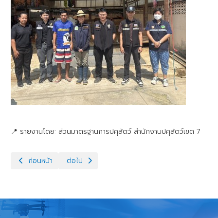
​📍 รายงานโดย: ส่วนมาตรฐานการปศุสัตว์ สำนักงานปศุสัตว์เขต 7
เนื้อหาก่อนหน้า: ปศุสัตว์เขต 7 ตรวจสอบปริมาณน้ำนมโคที่สมัครเข้า
เนื้อหาถัดไป: ปศุสัตว์เขต 7 ลุยตรวจตลาดเมืองเพชร กา
ก่อนหน้า
ต่อไป