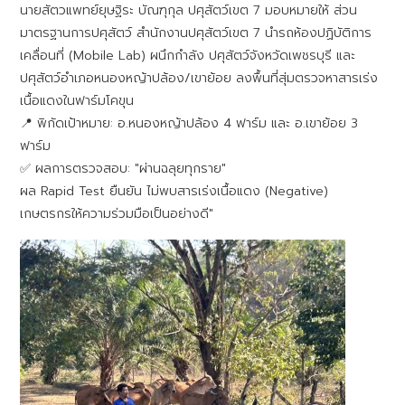
​นายสัตวแพทย์ยุษฐิระ บัณฑุกุล ปศุสัตว์เขต 7 มอบหมายให้ ส่วน
มาตรฐานการปศุสัตว์ สำนักงานปศุสัตว์เขต 7 นำรถห้องปฏิบัติการ
เคลื่อนที่ (Mobile Lab) ผนึกกำลัง ปศุสัตว์จังหวัดเพชรบุรี และ
ปศุสัตว์อำเภอหนองหญ้าปล้อง/เขาย้อย ลงพื้นที่สุ่มตรวจหาสารเร่ง
เนื้อแดงในฟาร์มโคขุน
​📍 พิกัดเป้าหมาย: อ.หนองหญ้าปล้อง 4 ฟาร์ม และ อ.เขาย้อย 3
ฟาร์ม
​✅ ผลการตรวจสอบ: "ผ่านฉลุยทุกราย"
​ผล Rapid Test ยืนยัน ไม่พบสารเร่งเนื้อแดง (Negative)
​เกษตรกรให้ความร่วมมือเป็นอย่างดี"