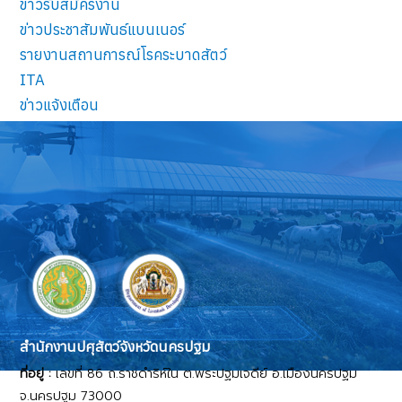
ข่าวรับสมัครงาน
ข่าวประชาสัมพันธ์แบนเนอร์
รายงานสถานการณ์โรคระบาดสัตว์
ITA
ข่าวแจ้งเตือน
สำนักงานปศุสัตว์จังหวัดนครปฐม
ที่อยู่ :
เลขที่ 86 ถ.ราชดำริห์ใน ต.พระปฐมเจดีย์ อ.เมืองนครปฐม
จ.นครปฐม 73000