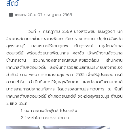
สัตว์
เผยแพร่เมื่อ: 07 กรกฎาคม 2569
วันที่ 7 กรกฎาคม 2569 นางสาวพัชนี ขนิษฐวงศ์ นัก
วิชาการสัตวบาลชำนาญการพิเศษ รักษาราชการแทน ปศุสัตว์จังหวัด
สุพรรณบุรี มอบหมายให้นายสุเทพ ตันสุวรรณ์ ปศุสัตว์อำเภอ
ดอนเจดีย์ พร้อมด้วยนายพัฒนากร คชาชัย เจ้าพนักงานสัตวบาล
ชำนาญงาน ร่วมกับกองสาธารณสุขและสิ่งแวดล้อม สำนักงาน
เทศบาลตำบลดอนเจดีย์ ลงพื้นที่ตรวจสอบสถานประกอบกิจการโรง
ฆ่าสัตว์ ตาม พรบ.การสาธารณสุข พ.ศ. 2535 เพื่อให้ผู้ประกอบการมี
ความเข้าใจ ดำเนินกิจการให้ถูกสุขลักษณะ และปลอดภัยตามเกณฑ์
มาตรฐานการประกอบกิจการ โดยตรวจสถานประกอบการ ณ พื้นที่
เทศบาลตำบลดอนเจดีย์ อำเภอดอนเจดีย์ จังหวัดสุพรรณบุรี จำนวน
2 แห่ง ได้แก่
1. บจก.ดอนเจดีย์ฟู้ดส์ โปรเซสซิ่ง
2. โรงฆ่าโค นายเดชา ปาทาน